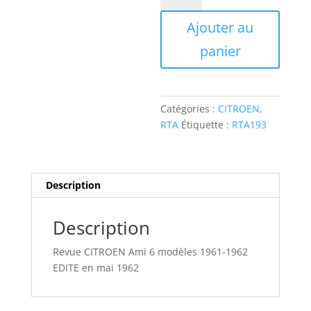
RTA193
Ajouter au
Revue
CITROEN
panier
Ami
6
modèles
1961-
Catégories :
CITROEN
,
1962
RTA
Étiquette :
RTA193
Description
Description
Revue CITROEN Ami 6 modèles 1961-1962
EDITE en mai 1962