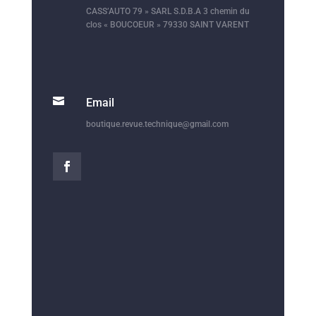
CASS’AUTO 79 » SARL S.D.B.A 3 chemin du
clos « BOUCOEUR » 79330 SAINT VARENT

Email
boutique.revue.technique@gmail.com