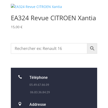
EA324 Revue CITROEN Xantia
15,00
€

Téléphone
05.49.67.66.09
06.83.36.84.29

Addresse