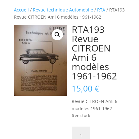
Accueil
/
Revue technique Automobile
/
RTA
/ RTA193
Revue CITROEN Ami 6 modèles 1961-1962
RTA193
Revue
CITROEN
Ami 6
modèles
1961-1962
15,00
€
Revue CITROEN Ami 6
modèles 1961-1962
6 en stock
quantité
de