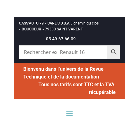
CASS’AUTO 79 » SARL S.D.B.A 3 chemin du clos
« BOUCOEUR » 79330 SAINT VARENT
05.49.67.66.09
Bienvenu dans l’univers de la Revue
Technique et de la documentation
Tous nos tarifs sont TTC et la TVA
récupérable