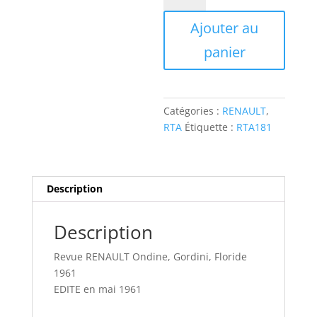
RTA181
Ajouter au
Revue
RENAULT
panier
Ondine,
Gordini,
Floride
1961
Catégories :
RENAULT
,
RTA
Étiquette :
RTA181
Description
Description
Revue RENAULT Ondine, Gordini, Floride
1961
EDITE en mai 1961