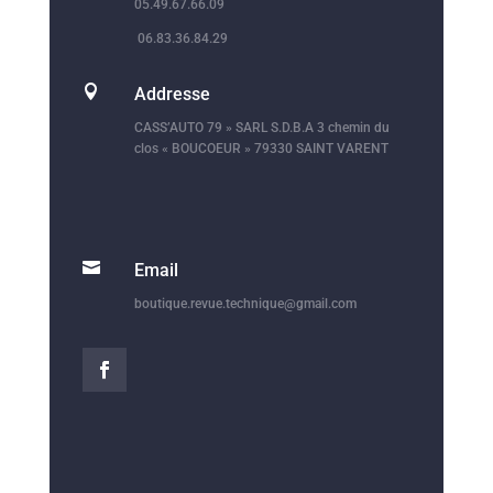
05.49.67.66.09
06.83.36.84.29

Addresse
CASS’AUTO 79 » SARL S.D.B.A 3 chemin du
clos « BOUCOEUR » 79330 SAINT VARENT

Email
boutique.revue.technique@gmail.com