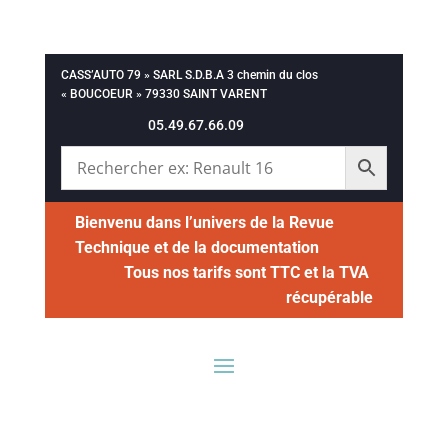
CASS’AUTO 79 » SARL S.D.B.A 3 chemin du clos
« BOUCOEUR » 79330 SAINT VARENT
05.49.67.66.09
Bienvenu dans l’univers de la Revue
Technique et de la documentation
Tous nos tarifs sont TTC et la TVA
récupérable