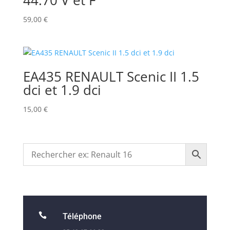
44.70 V et F
59,00
€
EA435 RENAULT Scenic II 1.5
dci et 1.9 dci
15,00
€

Téléphone