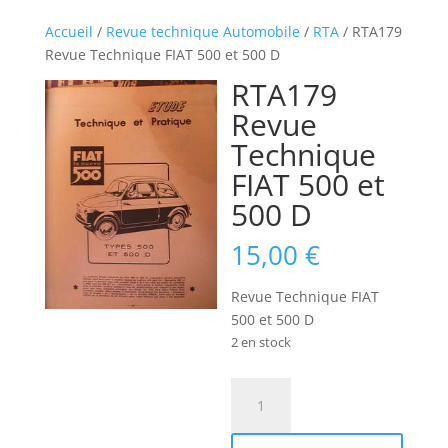
Accueil
/
Revue technique Automobile
/
RTA
/ RTA179
Revue Technique FIAT 500 et 500 D
RTA179
Revue
Technique
FIAT 500 et
500 D
15,00
€
Revue Technique FIAT
500 et 500 D
2 en stock
quantité
de
RTA179