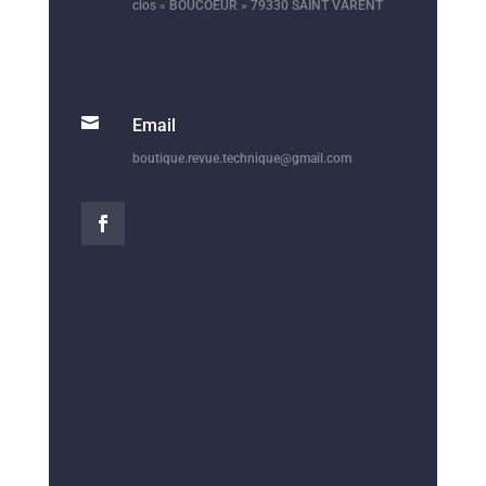
clos « BOUCOEUR » 79330 SAINT VARENT

Email
boutique.revue.technique@gmail.com