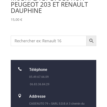
PEUGEOT 203 ET RENAULT
DAUPHINE
15,00
€

Téléphone
05.49.67.66.09
06.83.36.84.29

Addresse
CASS’AUTO 79 » SARL S.D.B.A 3 chemin du