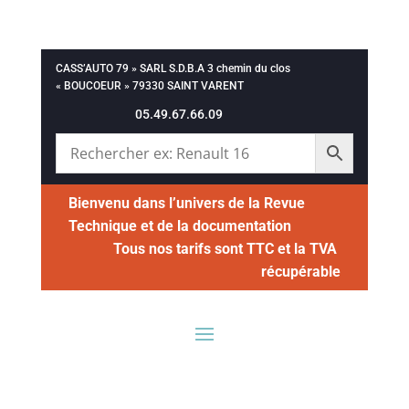
CASS’AUTO 79 » SARL S.D.B.A 3 chemin du clos
« BOUCOEUR » 79330 SAINT VARENT
05.49.67.66.09
Bienvenu dans l’univers de la Revue
Technique et de la documentation
Tous nos tarifs sont TTC et la TVA
récupérable