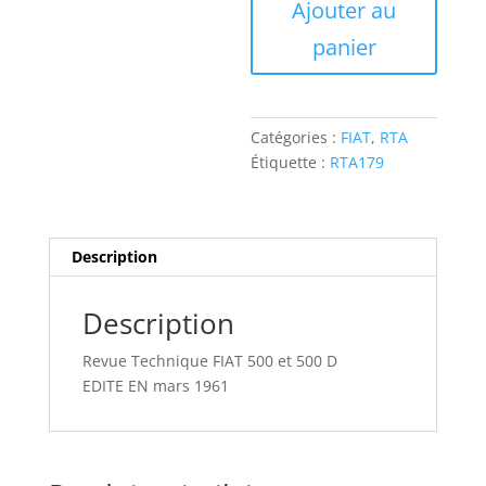
Ajouter au
Revue
Technique
panier
FIAT
500
et
500
Catégories :
FIAT
,
RTA
D
Étiquette :
RTA179
Description
Description
Revue Technique FIAT 500 et 500 D
EDITE EN mars 1961