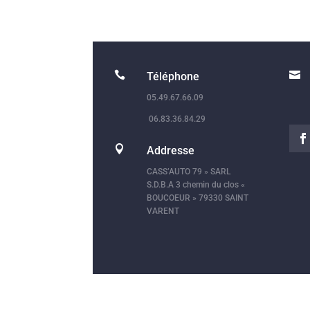


Téléphone
05.49.67.66.09
06.83.36.84.29

Addresse
CASS’AUTO 79 » SARL
S.D.B.A 3 chemin du clos «
BOUCOEUR » 79330 SAINT
VARENT