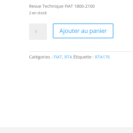
Revue Technique FIAT 1800-2100
2 en stock
quantité
Ajouter au panier
de
RTA176
Revue
Technique
Catégories :
FIAT
,
RTA
Étiquette :
RTA176
FIAT
1800-
2100