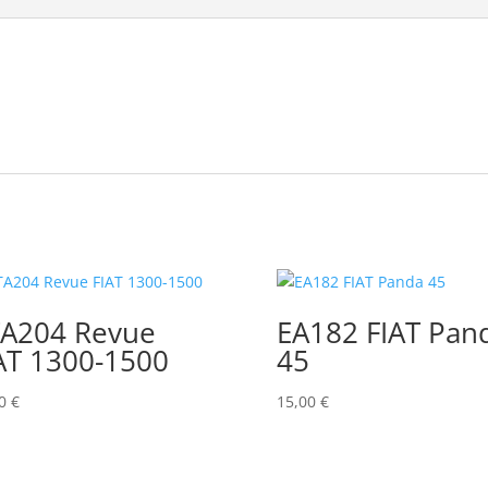
A204 Revue
EA182 FIAT Pan
AT 1300-1500
45
00
€
15,00
€