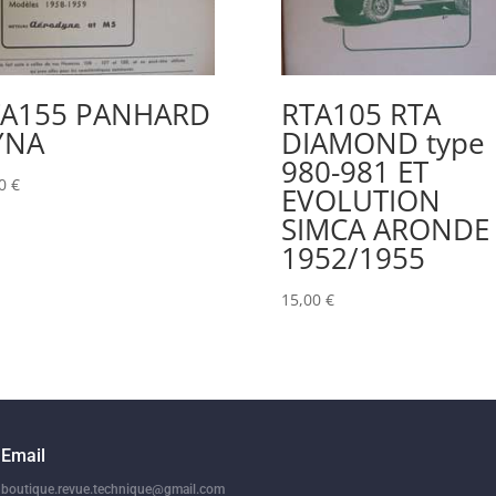
TA155 PANHARD
RTA105 RTA
YNA
DIAMOND type
980-981 ET
00
€
EVOLUTION
SIMCA ARONDE
1952/1955
15,00
€
Email
boutique.revue.technique@gmail.com