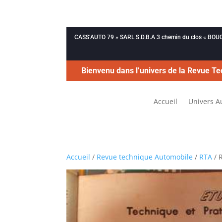
CASS’AUTO 79 » SARL S.D.B.A 3 chemin du clos « B
Bienvenu dans l’univers de la Revue Te
Accueil
Univers A
Accueil
/
Revue technique Automobile
/
RTA
/ 