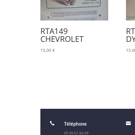
RTA149
R
CHEVROLET
D
15,00
€
15,


Téléphone
05.49.67.66.09