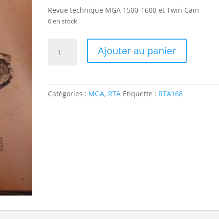
Revue technique MGA 1500-1600 et Twin Cam
6 en stock
quantité
Ajouter au panier
de
RTA168
MGA
1500-
Catégories :
MGA
,
RTA
Étiquette :
RTA168
1600
et
Twin
Cam