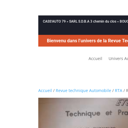
CASS’AUTO 79 » SARL S.D.B.A 3 chemin du clos « B
Bienvenu dans l’univers de la Revue Te
Accueil
Univers A
Accueil
/
Revue technique Automobile
/
RTA
/ 