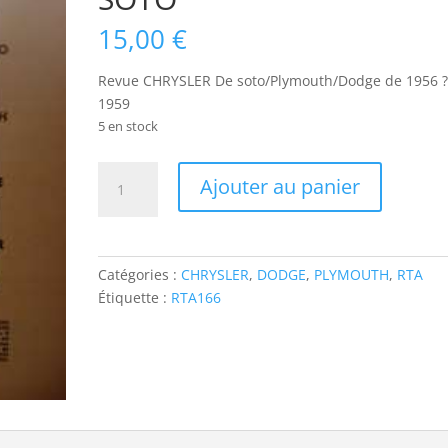
15,00
€
Revue CHRYSLER De soto/Plymouth/Dodge de 1956 
1959
5 en stock
quantité
Ajouter au panier
de
RTA166
CHRYSLER
GROUPE
Catégories :
CHRYSLER
,
DODGE
,
PLYMOUTH
,
RTA
1956-
Étiquette :
RTA166
1959
ET
PLYMOUTH
DODGE
DE
SOTO