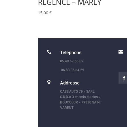
REGENCE – MARLY
15,00
€


Téléphone
05.49.67.66.09
06.83.36.84.29

Addresse
CASS’AUTO 79 » SARL
S.D.B.A 3 chemin du clos «
BOUCOEUR » 79330 SAINT
VARENT