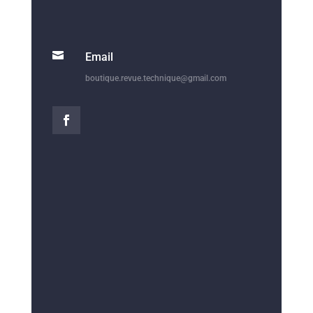

Email
boutique.revue.technique@gmail.com