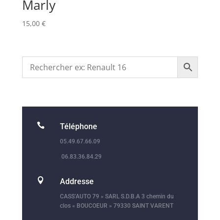
Marly
15,00
€

Téléphone
05.49.67.66.09
06.83.36.84.29

Addresse
CASS’AUTO 79 » SARL S.D.B.A 3 chemin du
clos « BOUCOEUR » 79330 SAINT VARENT