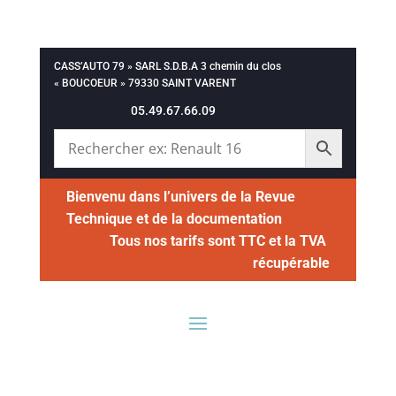
CASS’AUTO 79 » SARL S.D.B.A 3 chemin du clos
« BOUCOEUR » 79330 SAINT VARENT
05.49.67.66.09
Bienvenu dans l’univers de la Revue
Technique et de la documentation
Tous nos tarifs sont TTC et la TVA
récupérable