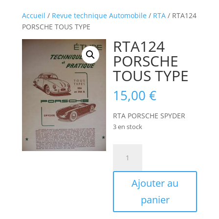
Accueil
/
Revue technique Automobile
/
RTA
/ RTA124
PORSCHE TOUS TYPE
RTA124
PORSCHE
TOUS TYPE
15,00
€
RTA PORSCHE SPYDER
3 en stock
quantité
de
RTA124
Ajouter au
PORSCHE
TOUS
panier
TYPE