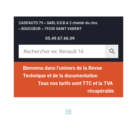
CASS’AUTO 79 » SARL S.D.B.A 3 chemin du clos
« BOUCOEUR » 79330 SAINT VARENT
05.49.67.66.09
Bienvenu dans l’univers de la Revue
Technique et de la documentation
Tous nos tarifs sont TTC et la TVA
récupérable