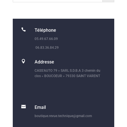

Téléphone
05.49.67.66.09
06.83.36.84.29

Addresse
CASS’AUTO 79 » SARL S.D.B.A 3 chemin du
clos « BOUCOEUR » 79330 SAINT VARENT

Email
boutique.revue.technique@gmail.com