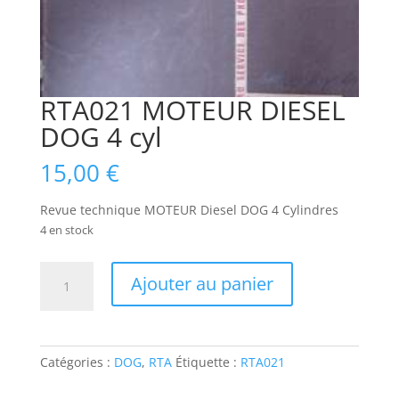
RTA021 MOTEUR DIESEL
DOG 4 cyl
15,00
€
Revue technique MOTEUR Diesel DOG 4 Cylindres
4 en stock
quantité
Ajouter au panier
de
RTA021
MOTEUR
DIESEL
Catégories :
DOG
,
RTA
Étiquette :
RTA021
DOG
4