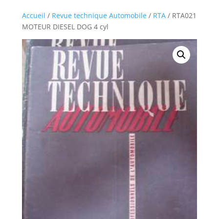
Accueil
/
Revue technique Automobile
/
RTA
/ RTA021
MOTEUR DIESEL DOG 4 cyl