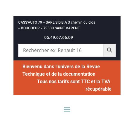
CASS’AUTO 79 » SARL S.D.B.A 3 chemin du clos
« BOUCOEUR » 79330 SAINT VARENT
05.49.67.66.09
Bienvenu dans l’univers de la Revue
Technique et de la documentation
Tous nos tarifs sont TTC et la TVA
récupérable