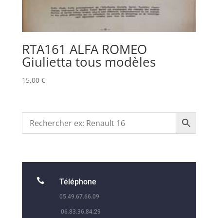
RTA161 ALFA ROMEO
Giulietta tous modèles
15,00
€

Téléphone
05.49.67.66.09
06.83.36.84.29