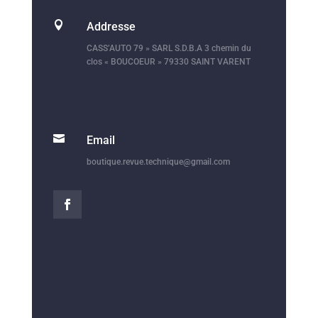

Addresse
CASS’AUTO 79 » SARL S.D.B.A 3 chemin du
clos « BOUCOEUR » 79330 SAINT VARENT

Email
boutique.revue.technique@gmail.com