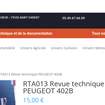
OUCOEUR » 79330 SAINT VARENT
05.49.67.66.09
chnique et de la documentation
Tous no
utomobile
Univers Agricole
Univers Camions
Univers Motos
RTA013 Revue technique PEUGEOT 402B
RTA013 Revue technique
PEUGEOT 402B
15,00
€