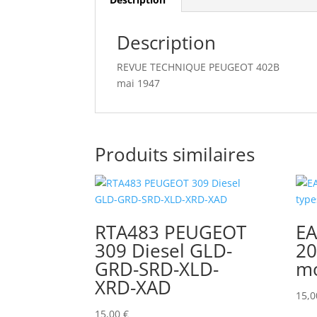
Description
REVUE TECHNIQUE PEUGEOT 402B
mai 1947
Produits similaires
RTA483 PEUGEOT
E
309 Diesel GLD-
20
GRD-SRD-XLD-
mo
XRD-XAD
15,
15,00
€