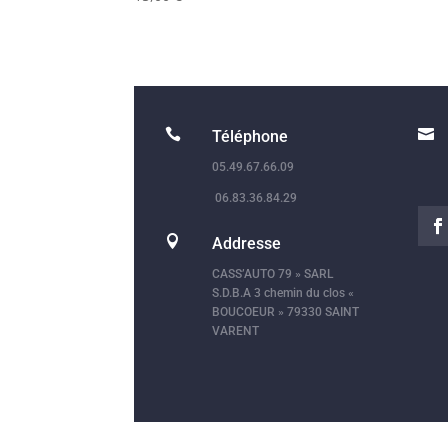


Téléphone
05.49.67.66.09
06.83.36.84.29

Addresse
CASS’AUTO 79 » SARL
S.D.B.A 3 chemin du clos «
BOUCOEUR » 79330 SAINT
VARENT