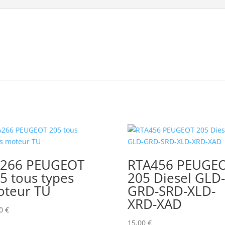
A266 PEUGEOT
RTA456 PEUGE
5 tous types
205 Diesel GLD-
teur TU
GRD-SRD-XLD-
XRD-XAD
00
€
15,00
€