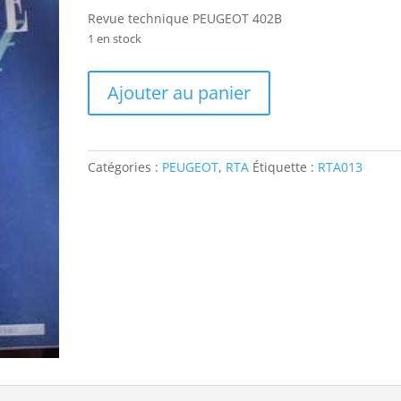
Revue technique PEUGEOT 402B
1 en stock
quantité
Ajouter au panier
de
RTA013
Revue
technique
Catégories :
PEUGEOT
,
RTA
Étiquette :
RTA013
PEUGEOT
402B