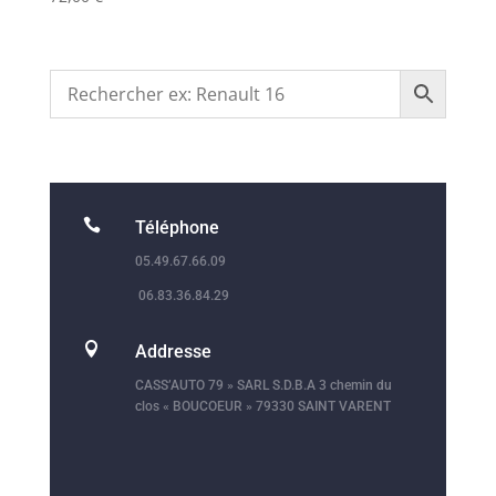

Téléphone
05.49.67.66.09
06.83.36.84.29

Addresse
CASS’AUTO 79 » SARL S.D.B.A 3 chemin du
clos « BOUCOEUR » 79330 SAINT VARENT