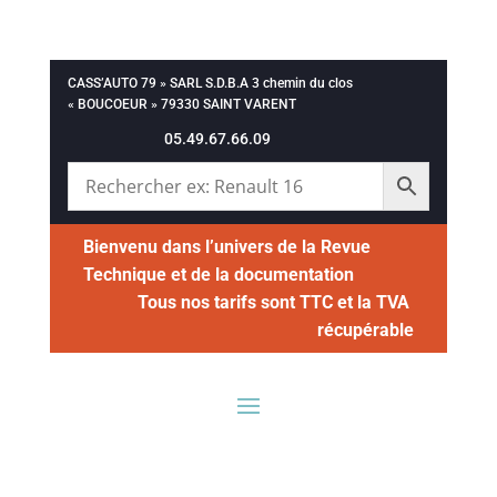
CASS’AUTO 79 » SARL S.D.B.A 3 chemin du clos
« BOUCOEUR » 79330 SAINT VARENT
05.49.67.66.09
Bienvenu dans l’univers de la Revue
Technique et de la documentation
Tous nos tarifs sont TTC et la TVA
récupérable