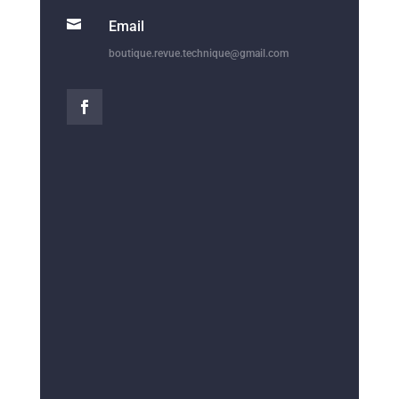

Email
boutique.revue.technique@gmail.com