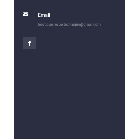

Email
boutique.revue.technique@gmail.com