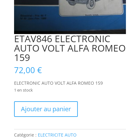
ETAV846 ELECTRONIC
AUTO VOLT ALFA ROMEO
159
72,00
€
ELECTRONIC AUTO VOLT ALFA ROMEO 159
1 en stock
quantité
Ajouter au panier
de
ETAV846
ELECTRONIC
AUTO
Catégorie :
ELECTRICITE AUTO