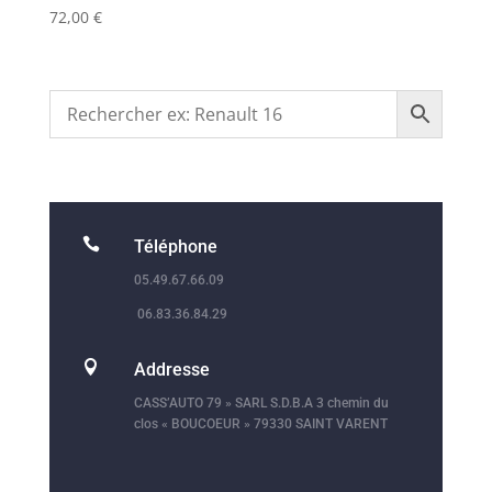
72,00
€

Téléphone
05.49.67.66.09
06.83.36.84.29

Addresse
CASS’AUTO 79 » SARL S.D.B.A 3 chemin du
clos « BOUCOEUR » 79330 SAINT VARENT