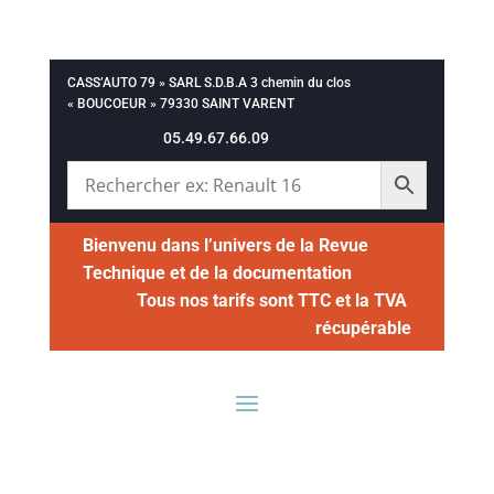
CASS’AUTO 79 » SARL S.D.B.A 3 chemin du clos
« BOUCOEUR » 79330 SAINT VARENT
05.49.67.66.09
Bienvenu dans l’univers de la Revue
Technique et de la documentation
Tous nos tarifs sont TTC et la TVA
récupérable