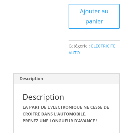
quantité
Ajouter au
de
panier
ETAV837
ELECTRONIC
AUTO
VOLT
Catégorie :
ELECTRICITE
RENAULT
AUTO
LAGUNA
II
2.0
DCI
Description
Description
LA PART DE L’?LECTRONIQUE NE CESSE DE
CROÎTRE DANS L’AUTOMOBILE.
PRENEZ UNE LONGUEUR D’AVANCE !