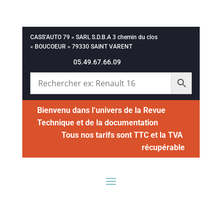
CASS’AUTO 79 » SARL S.D.B.A 3 chemin du clos
« BOUCOEUR » 79330 SAINT VARENT
05.49.67.66.09
Bienvenu dans l’univers de la Revue
Technique et de la documentation
Tous nos tarifs sont TTC et la TVA
récupérable