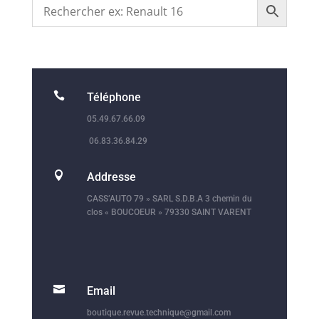

Téléphone
05.49.67.66.09
06.83.36.84.29

Addresse
CASS’AUTO 79 » SARL S.D.B.A 3 chemin du
clos « BOUCOEUR » 79330 SAINT VARENT

Email
boutique.revue.technique@gmail.com