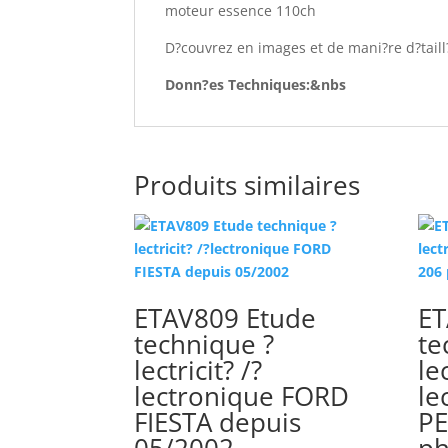
moteur essence 110ch
D?couvrez en images et de mani?re d?taill?
Donn?es Techniques:&nbs
Produits similaires
ETAV809 Etude
ET
technique ?
te
lectricit? /?
lec
lectronique FORD
le
FIESTA depuis
P
05/2002
ph