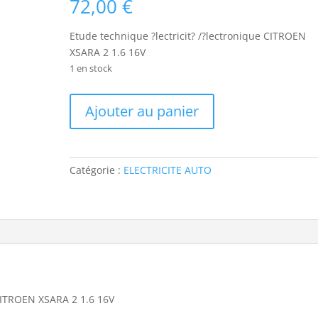
72,00
€
Etude technique ?lectricit? /?lectronique CITROEN
XSARA 2 1.6 16V
1 en stock
quantité
Ajouter au panier
de
ETAV784
Etude
technique
Catégorie :
ELECTRICITE AUTO
?
lectricit?
/?
lectronique
CITROEN
XSARA
2
1.6
 CITROEN XSARA 2 1.6 16V
16V