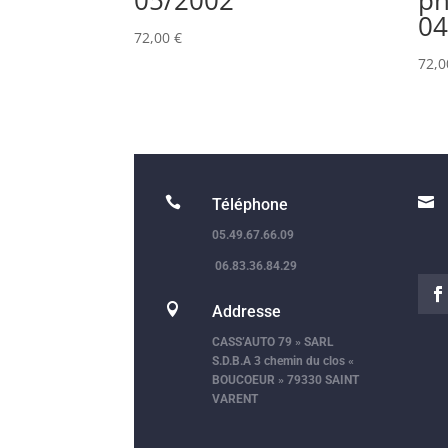
04
72,00
€
72,


Téléphone
05.49.67.66.09
06.83.36.84.29

Addresse
CASS’AUTO 79 » SARL
S.D.B.A 3 chemin du clos «
BOUCOEUR » 79330 SAINT
VARENT