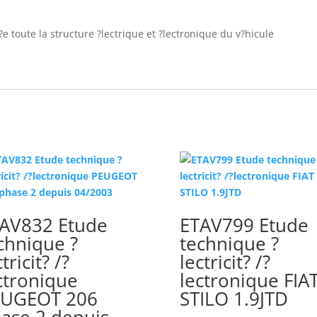
e toute la structure ?lectrique et ?lectronique du v?hicule
AV832 Etude
ETAV799 Etude
chnique ?
technique ?
tricit? /?
lectricit? /?
ctronique
lectronique FIA
EUGEOT 206
STILO 1.9JTD
ase 2 depuis