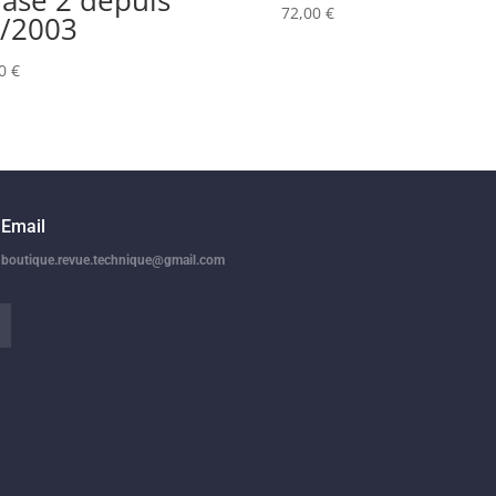
72,00
€
/2003
00
€
Email
boutique.revue.technique@gmail.com