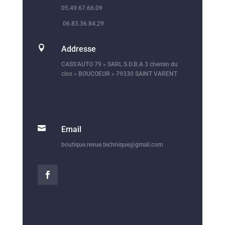
05.49.67.66.09
06.83.36.84.29

Addresse
CASS’AUTO 79 » SARL S.D.B.A 3 chemin du
clos « BOUCOEUR » 79330 SAINT VARENT

Email
boutique.revue.technique@gmail.com