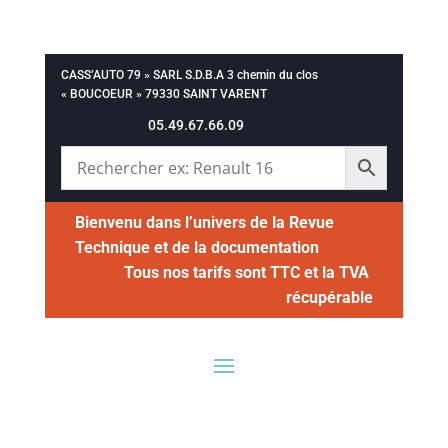
CASS’AUTO 79 » SARL S.D.B.A 3 chemin du clos
« BOUCOEUR » 79330 SAINT VARENT
05.49.67.66.09
Bienvenu dans l’univers de la Revue
Technique et de la documentation
Tous nos tarifs sont TTC et la TVA
récupérable