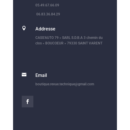
05.49.67.66.09
06.83.36.84.29

Addresse
CASS’AUTO 79 » SARL S.D.B.A 3 chemin du
clos « BOUCOEUR » 79330 SAINT VARENT

Email
boutique.revue.technique@gmail.com