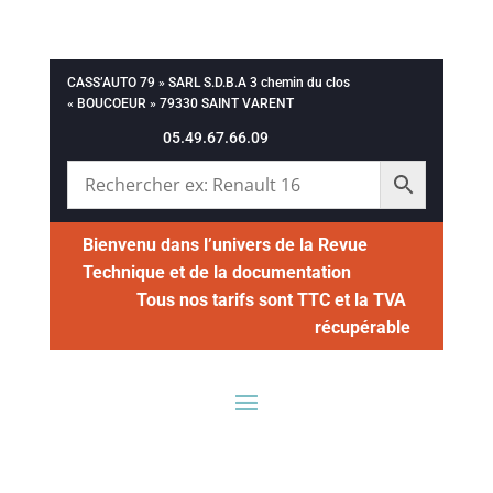
CASS’AUTO 79 » SARL S.D.B.A 3 chemin du clos
« BOUCOEUR » 79330 SAINT VARENT
05.49.67.66.09
Bienvenu dans l’univers de la Revue
Technique et de la documentation
Tous nos tarifs sont TTC et la TVA
récupérable