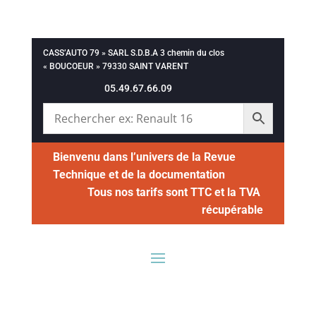
CASS’AUTO 79 » SARL S.D.B.A 3 chemin du clos
« BOUCOEUR » 79330 SAINT VARENT
05.49.67.66.09
Bienvenu dans l’univers de la Revue
Technique et de la documentation
Tous nos tarifs sont TTC et la TVA
récupérable