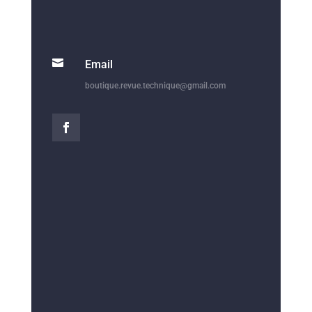

Email
boutique.revue.technique@gmail.com