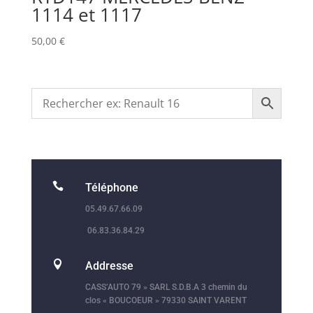
1114 et 1117
50,00
€

Téléphone
05.49.67.66.09
06.83.36.84.29

Addresse
CASS’AUTO 79 » SARL S.D.B.A 3 chemin du
clos « BOUCOEUR » 79330 SAINT VARENT