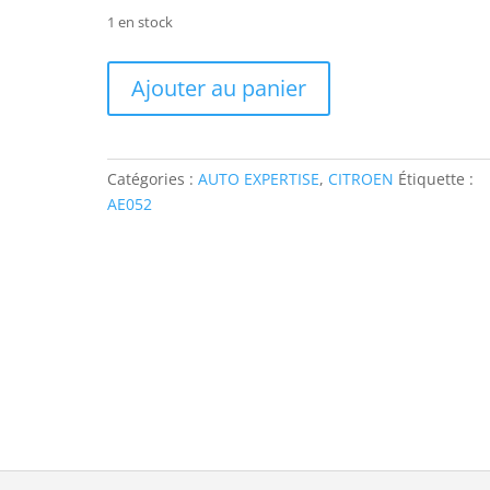
1 en stock
quantité
Ajouter au panier
de
AE052
AUTO
EXPERTISE
Catégories :
AUTO EXPERTISE
,
CITROEN
Étiquette :
CITROEN
AE052
2CV4
ET
2CV6