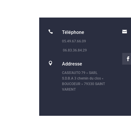


Téléphone
05.49.67.66.09
06.83.36.84.29

Addresse
CASS’AUTO 79 » SARL
S.D.B.A 3 chemin du clos «
BOUCOEUR » 79330 SAINT
VARENT