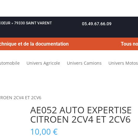
OUCOEUR » 79330 SAINT VARENT
05.49.67.66.09
chnique et de la documentation
Tous no
utomobile
Univers Agricole
Univers Camions
Univers Motos
TROEN 2CV4 ET 2CV6
AE052 AUTO EXPERTISE
CITROEN 2CV4 ET 2CV6
10,00
€