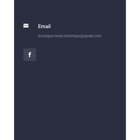

Email
boutique.revue.technique@gmail.com