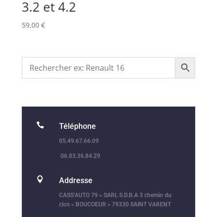
3.2 et 4.2
59,00
€

Téléphone
05.49.67.66.09
06.83.36.84.29

Addresse
CASS’AUTO 79 » SARL S.D.B.A 3 chemin du
clos « BOUCOEUR » 79330 SAINT VARENT