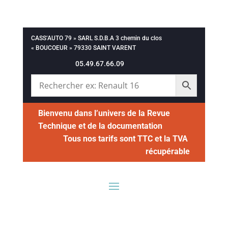
CASS’AUTO 79 » SARL S.D.B.A 3 chemin du clos
« BOUCOEUR » 79330 SAINT VARENT
05.49.67.66.09
Bienvenu dans l’univers de la Revue
Technique et de la documentation
Tous nos tarifs sont TTC et la TVA
récupérable