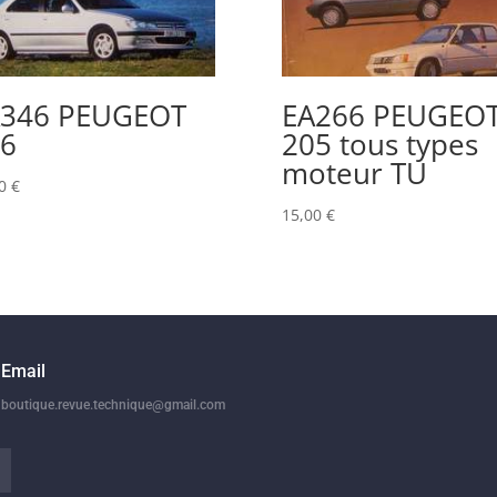
A346 PEUGEOT
EA266 PEUGEO
6
205 tous types
moteur TU
00
€
15,00
€
Email
boutique.revue.technique@gmail.com