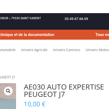
OUCOEUR » 79330 SAINT VARENT
05.49.67.66.09
chnique et de la documentation
Tous no
utomobile
Univers Agricole
Univers Camions
Univers Motos
EUGEOT J7
AE030 AUTO EXPERTISE
PEUGEOT J7
10,00
€