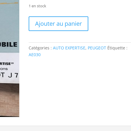
1 en stock
quantité
Ajouter au panier
de
AE030
AUTO
EXPERTISE
Catégories :
AUTO EXPERTISE
,
PEUGEOT
Étiquette :
PEUGEOT
AE030
J7