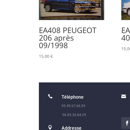
EA408 PEUGEOT
E
206 après
40
09/1998
15,
15,00
€


Téléphone
05.49.67.66.09
06.83.36.84.29

Addresse