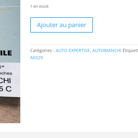
1 en stock
quantité
Ajouter au panier
de
AE029
AUTO
EXPERTISE
Catégories :
AUTO EXPERTISE
,
AUTOBIANCHI
Étiquet
AUTOBIANCHI
AE029
PRIMULA
65