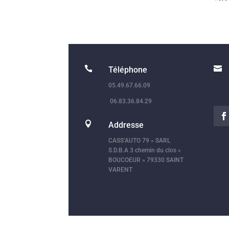


Téléphone
05.49.67.66.09
06.83.36.84.29

Addresse
CASS’AUTO 79 » SARL
S.D.B.A 3 chemin du clos «
BOUCOEUR » 79330 SAINT
VARENT