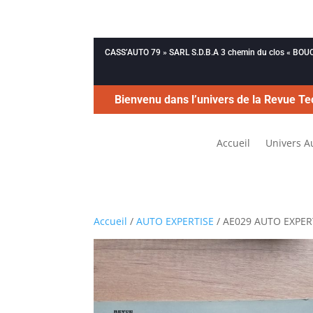
CASS’AUTO 79 » SARL S.D.B.A 3 chemin du clos « B
Bienvenu dans l’univers de la Revue Te
Accueil
Univers A
Accueil
/
AUTO EXPERTISE
/ AE029 AUTO EXPER