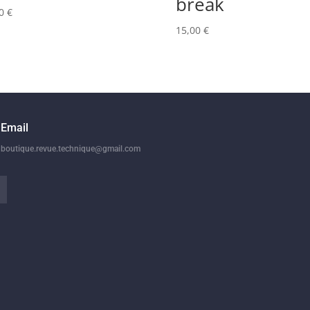
break
00
€
15,00
€
Email
boutique.revue.technique@gmail.com