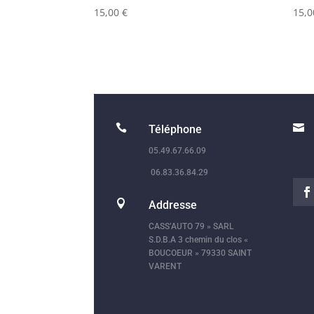
15,00
€
15,


Téléphone
05.49.67.66.09
06.83.36.84.29

Addresse
CASS’AUTO 79 » SARL
S.D.B.A 3 chemin du clos «
BOUCOEUR » 79330 SAINT
VARENT