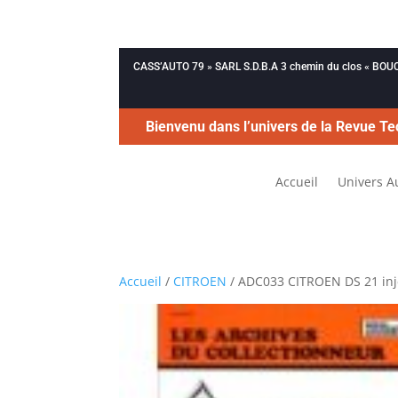
CASS’AUTO 79 » SARL S.D.B.A 3 chemin du clos « B
Bienvenu dans l’univers de la Revue Te
Accueil
Univers A
Accueil
/
CITROEN
/ ADC033 CITROEN DS 21 injec