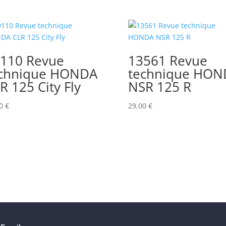
110 Revue
13561 Revue
chnique HONDA
technique HON
R 125 City Fly
NSR 125 R
00
€
29,00
€