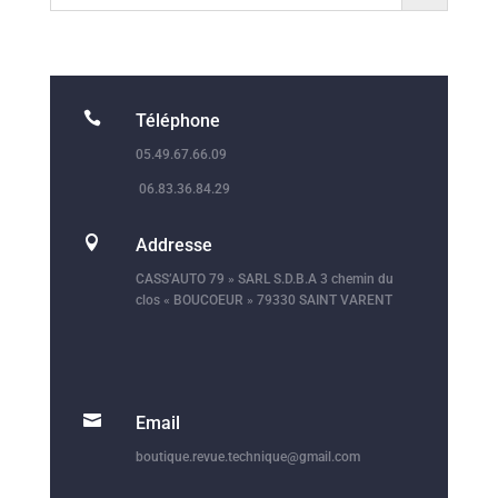

Téléphone
05.49.67.66.09
06.83.36.84.29

Addresse
CASS’AUTO 79 » SARL S.D.B.A 3 chemin du
clos « BOUCOEUR » 79330 SAINT VARENT

Email
boutique.revue.technique@gmail.com