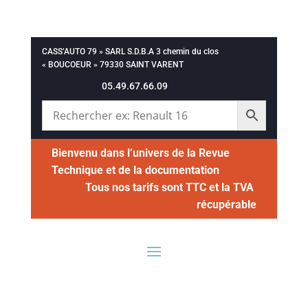
CASS’AUTO 79 » SARL S.D.B.A 3 chemin du clos
« BOUCOEUR » 79330 SAINT VARENT
05.49.67.66.09
Bienvenu dans l’univers de la Revue
Technique et de la documentation
Tous nos tarifs sont TTC et la TVA
récupérable