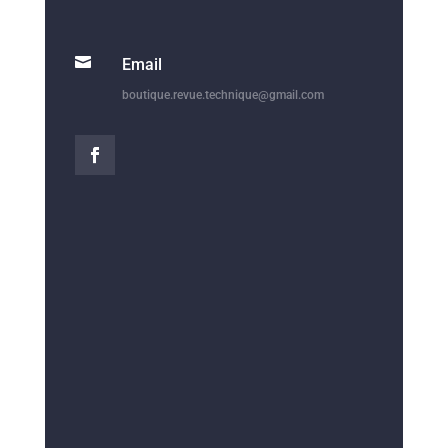

Email
boutique.revue.technique@gmail.com