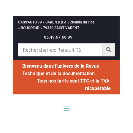
CASS’AUTO 79 » SARL S.D.B.A 3 chemin du clos
« BOUCOEUR » 79330 SAINT VARENT
05.49.67.66.09
Bienvenu dans l’univers de la Revue
Technique et de la documentation
Tous nos tarifs sont TTC et la TVA
récupérable