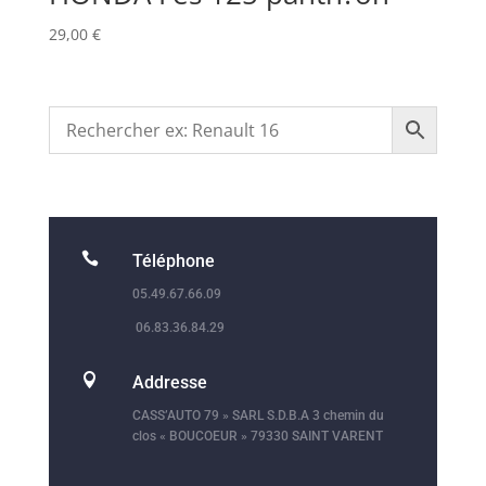
29,00
€

Téléphone
05.49.67.66.09
06.83.36.84.29

Addresse
CASS’AUTO 79 » SARL S.D.B.A 3 chemin du
clos « BOUCOEUR » 79330 SAINT VARENT