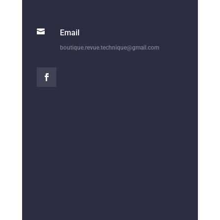

Email
boutique.revue.technique@gmail.com