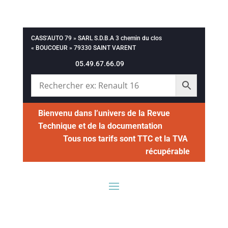
CASS’AUTO 79 » SARL S.D.B.A 3 chemin du clos
« BOUCOEUR » 79330 SAINT VARENT
05.49.67.66.09
Bienvenu dans l’univers de la Revue
Technique et de la documentation
Tous nos tarifs sont TTC et la TVA
récupérable