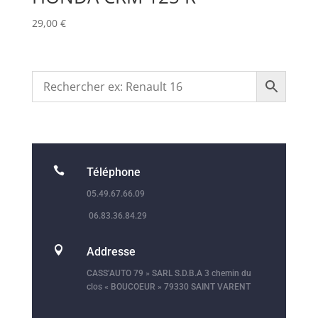
29,00
€

Téléphone
05.49.67.66.09
06.83.36.84.29

Addresse
CASS’AUTO 79 » SARL S.D.B.A 3 chemin du
clos « BOUCOEUR » 79330 SAINT VARENT