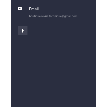

Email
boutique.revue.technique@gmail.com