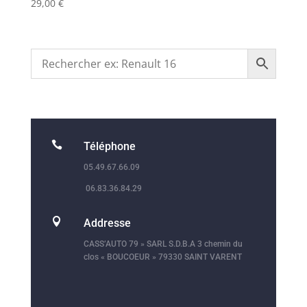
29,00
€

Téléphone
05.49.67.66.09
06.83.36.84.29

Addresse
CASS’AUTO 79 » SARL S.D.B.A 3 chemin du
clos « BOUCOEUR » 79330 SAINT VARENT