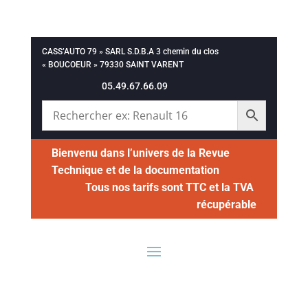
CASS’AUTO 79 » SARL S.D.B.A 3 chemin du clos
« BOUCOEUR » 79330 SAINT VARENT
05.49.67.66.09
Bienvenu dans l’univers de la Revue
Technique et de la documentation
Tous nos tarifs sont TTC et la TVA
récupérable