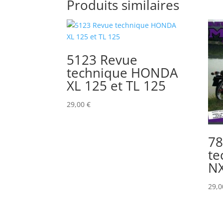
Produits similaires
5123 Revue
technique HONDA
XL 125 et TL 125
29,00
€
78
te
NX
29,