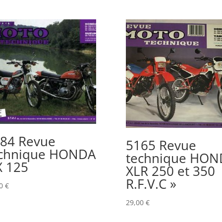
84 Revue
5165 Revue
chnique HONDA
technique HON
 125
XLR 250 et 350 
R.F.V.C »
00
€
29,00
€