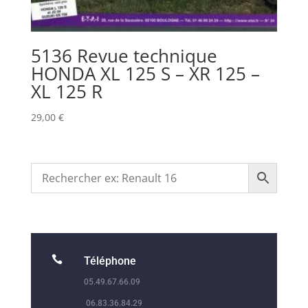
5136 Revue technique
HONDA XL 125 S – XR 125 –
XL 125 R
29,00
€

Téléphone
05.49.67.66.09
06.83.36.84.29