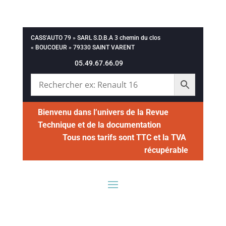
CASS’AUTO 79 » SARL S.D.B.A 3 chemin du clos
« BOUCOEUR » 79330 SAINT VARENT
05.49.67.66.09
Bienvenu dans l’univers de la Revue
Technique et de la documentation
Tous nos tarifs sont TTC et la TVA
récupérable