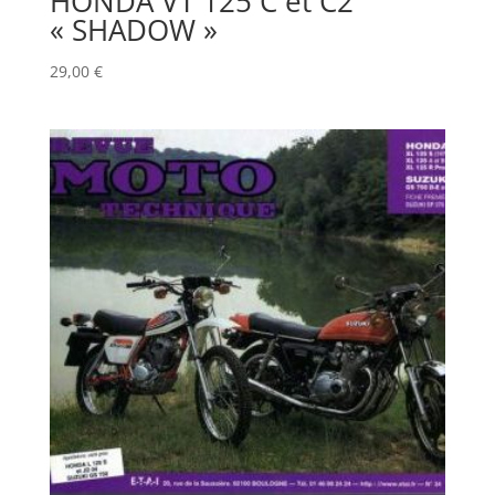
HONDA VT 125 C et C2
« SHADOW »
29,00
€