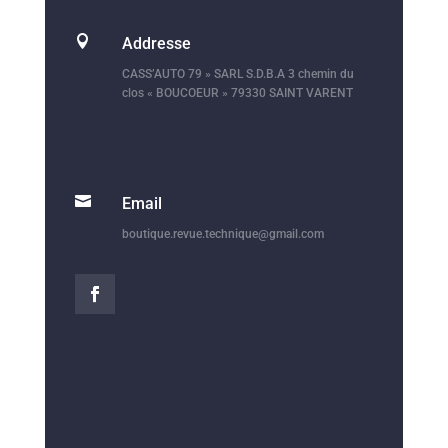

Addresse
CASS’AUTO 79 » SARL S.D.B.A 3 chemin du
clos « BOUCOEUR » 79330 SAINT VARENT

Email
boutique.revue.technique@gmail.com