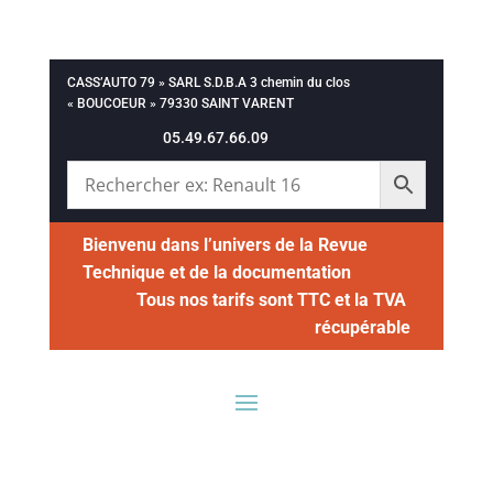
CASS’AUTO 79 » SARL S.D.B.A 3 chemin du clos
« BOUCOEUR » 79330 SAINT VARENT
05.49.67.66.09
Bienvenu dans l’univers de la Revue
Technique et de la documentation
Tous nos tarifs sont TTC et la TVA
récupérable