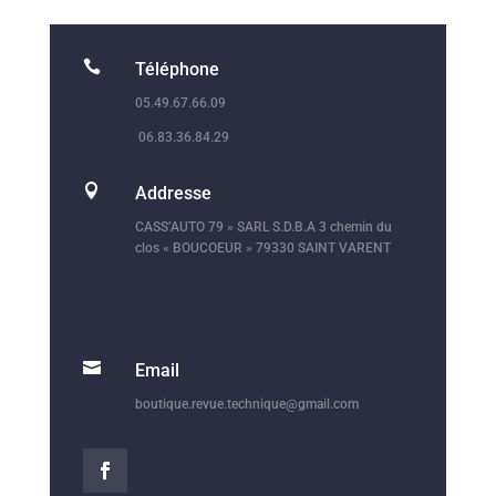

Téléphone
05.49.67.66.09
06.83.36.84.29

Addresse
CASS’AUTO 79 » SARL S.D.B.A 3 chemin du
clos « BOUCOEUR » 79330 SAINT VARENT

Email
boutique.revue.technique@gmail.com