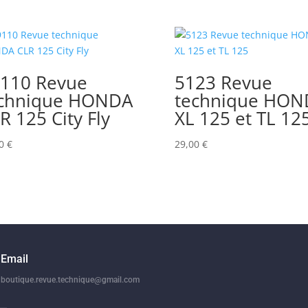
110 Revue
5123 Revue
chnique HONDA
technique HON
R 125 City Fly
XL 125 et TL 12
00
€
29,00
€
Email
boutique.revue.technique@gmail.com