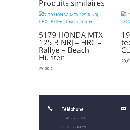
Produits similaires
5179 HONDA MTX
19
125 R NRJ – HRC –
te
Rallye – Beach
CL
Hunter
29,
29,00
€


Téléphone
05.49.67.66.09
06.83.36.84.29