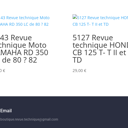
43 Revue
5127 Revue
chnique Moto
technique HON
AMAHA RD 350
CB 125 T- T II et
 de 80 ? 82
TD
00
€
29,00
€
Email
boutique.revue.technique@gmail.com