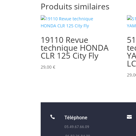
Produits similaires
19110 Revue
51
technique HONDA
te
CLR 125 City Fly
Y
LC
29,00
€
29,


Téléphone
05.49.67.66.09