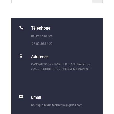

Téléphone
05.49.67.66.09
06.83.36.84.29

Addresse
CASS’AUTO 79 » SARL S.D.B.A 3 chemin du
clos « BOUCOEUR » 79330 SAINT VARENT

Email
boutique.revue.technique@gmail.com