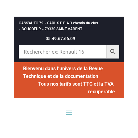
CASS’AUTO 79 » SARL S.D.B.A 3 chemin du clos
« BOUCOEUR » 79330 SAINT VARENT
05.49.67.66.09
Bienvenu dans l’univers de la Revue
Technique et de la documentation
Tous nos tarifs sont TTC et la TVA
récupérable