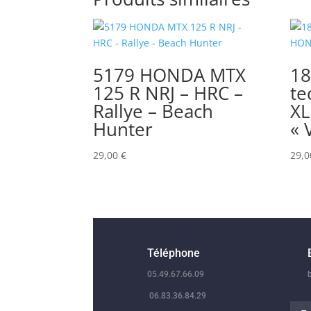
5179 HONDA MTX
18
125 R NRJ – HRC –
te
Rallye – Beach
XL
Hunter
« 
29,00
€
29,
Téléphone
05.49.67.66.09
06.83.36.84.29