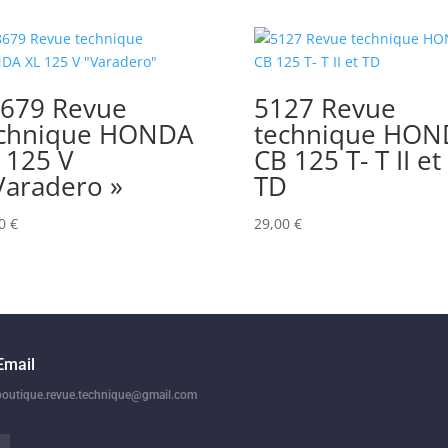
679 Revue
5127 Revue
chnique HONDA
technique HON
 125 V
CB 125 T- T II et
Varadero »
TD
00
€
29,00
€
Email
boutique.revue.technique@gmail.com