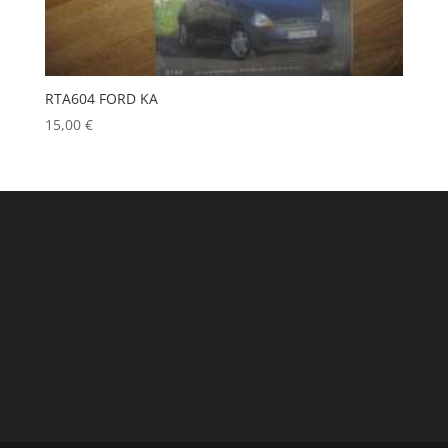
RTA604 FORD KA
15,00
€