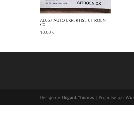
AE057 AUTO EXPERTISE CITROEN
CX
10,00
€
Design de
Elegant Themes
| Propulsé par
Wor