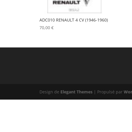
ADC010 RENAULT 4 CV (1946-1960)
70,00
€
Design de
Elegant Themes
| Propulsé par
Wor