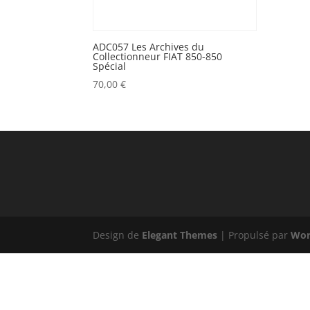
ADC057 Les Archives du
Collectionneur FIAT 850-850
Spécial
70,00
€
Design de
Elegant Themes
| Propulsé par
Wor