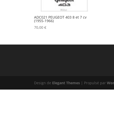
ADC021 PEUGEOT 403 8 et 7 cv
(1955-1966)
70,00
€
Design de
Elegant Themes
| Propulsé par
Wor