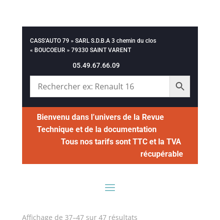
CASS’AUTO 79 » SARL S.D.B.A 3 chemin du clos
« BOUCOEUR » 79330 SAINT VARENT
05.49.67.66.09
Bienvenu dans l’univers de la Revue
Technique et de la documentation
Tous nos tarifs sont TTC et la TVA
récupérable
Affichage de 37–47 sur 47 résultats