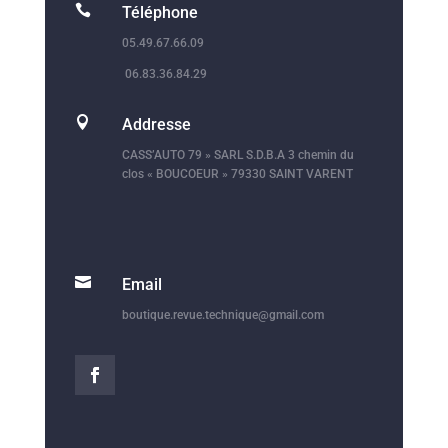

Téléphone
05.49.67.66.09
06.83.36.84.29

Addresse
CASS’AUTO 79 » SARL S.D.B.A 3 chemin du
clos « BOUCOEUR » 79330 SAINT VARENT

Email
boutique.revue.technique@gmail.com